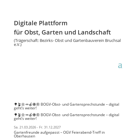
Digitale Plattform
für Obst, Garten und Landschaft
(Trägerschaft: Bezirks- Obst und Gartenbauverein Bruchsal
e.V.)
🌳🪴🌼🥕🍎🐝🦋 BOGV-Obst- und Gartensprechstunde – digital
geht’s weiter!
🌳🪴🌼🥕🍎🐝🦋 BOGV-Obst- und Gartensprechstunde – digital
geht’s weiter!
Sa. 21.03.2026
- Fr. 31.12.2027
Gartenfreunde aufgepasst – OGV Feierabend-Treff in
Oberhausen